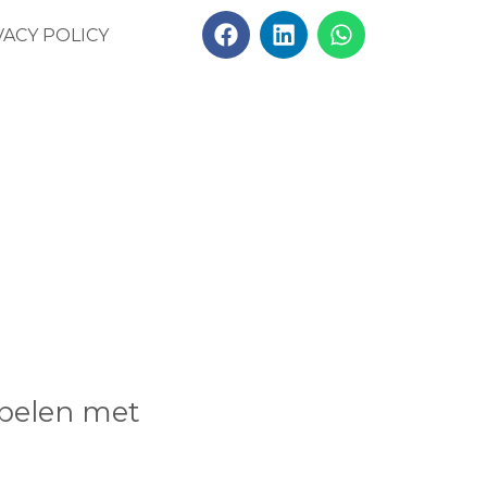
F
L
W
VACY POLICY
a
i
h
c
n
a
e
k
t
b
e
s
o
d
a
o
i
p
k
n
p
spelen met