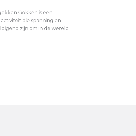
 gokken Gokken is een
ctiviteit die spanning en
ldigend zijn om in de wereld