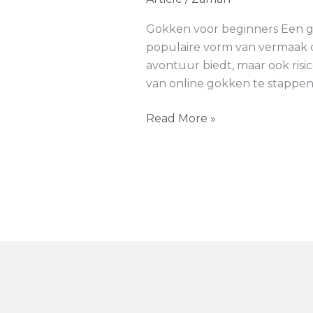
Een
gids
Gokken voor beginners Een gi
naar
populaire vorm van vermaak di
verantwoord
avontuur biedt, maar ook risi
spelen
van online gokken te stappen,
met
Casino41
Read More »