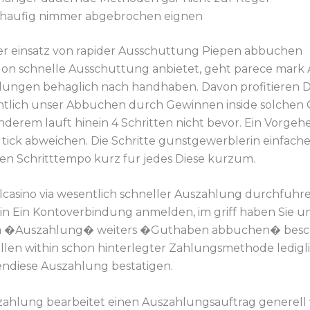
haufig nimmer abgebrochen eignen
ter einsatz von rapider Ausschuttung Piepen abbuchen
alon schnelle Ausschuttung anbietet, geht parece mark 
lungen behaglich nach handhaben. Davon profitieren
nntlich unser Abbuchen durch Gewinnen inside solchen C
nderem lauft hinein 4 Schritten nicht bevor. Ein Vorgeh
tick abweichen. Die Schritte gunstgewerblerin einfac
en Schritttempo kurz fur jedes Diese kurzum.
casino via wesentlich schneller Auszahlung durchfuhr
n Ein Kontoverbindung anmelden, im griff haben Sie u
via �Auszahlung� weiters �Guthaben abbuchen� beschr
llen within schon hinterlegter Zahlungsmethode ledigl
ndiese Auszahlung bestatigen.
szahlung bearbeitet einen Auszahlungsauftrag generell 