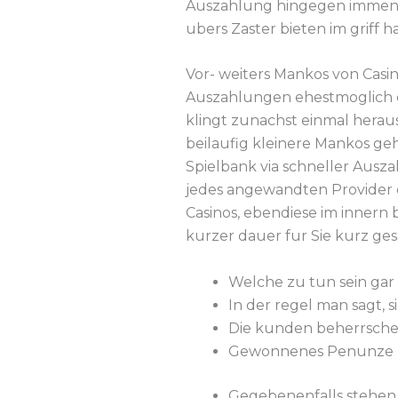
Auszahlung hingegen immens 
ubers Zaster bieten im griff h
Vor- weiters Mankos von Casi
Auszahlungen ehestmoglich ei
klingt zunachst einmal heraus
beilaufig kleinere Mankos ge
Spielbank via schneller Ausz
jedes angewandten Provider e
Casinos, ebendiese im innern
kurzer dauer fur Sie kurz ges
Welche zu tun sein gar 
In der regel man sagt,
Die kunden beherrsche
Gewonnenes Penunze k
Gegebenenfalls stehen