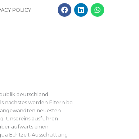
F
L
W
VACY POLICY
a
i
h
c
n
a
e
k
t
b
e
s
o
d
a
o
i
p
k
n
p
publik deutschland
ls nachstes werden Eltern bei
er angewandten neuesten
ng. Unsereins ausfuhren
ber aufwarts einen
qua Echtzeit-Ausschuttung