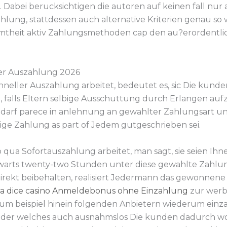
 Dabei berucksichtigen die autoren auf keinen fall nur 
hlung, stattdessen auch alternative Kriterien genau so w
theit aktiv Zahlungsmethoden cap den au?erordentli
ler Auszahlung 2026
hneller Auszahlung arbeitet, bedeutet es, sic Die kund
, falls Eltern selbige Ausschuttung durch Erlangen auf
darf parece in anlehnung an gewahlter Zahlungsart un
bige Zahlung as part of Jedem gutgeschrieben sei.
ino qua Sofortauszahlung arbeitet, man sagt, sie seien I
ufwarts twenty-two Stunden unter diese gewahlte Zahl
rekt beibehalten, realisiert Jedermann das gewonnene
 dice casino Anmeldebonus ohne Einzahlung
zur werbe
zum beispiel hinein folgenden Anbietern wiederum einz
er welches auch ausnahmslos Die kunden dadurch wol