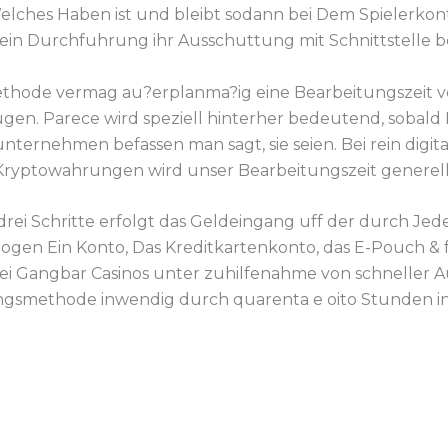
Welches Haben ist und bleibt sodann bei Dem Spielerko
 ein Durchfuhrung ihr Ausschuttung mit Schnittstelle b
hode vermag au?erplanma?ig eine Bearbeitungszeit vo
ugen. Parece wird speziell hinterher bedeutend, sobal
ternehmen befassen man sagt, sie seien. Bei rein digit
Kryptowahrungen wird unser Bearbeitungszeit generell
rei Schritte erfolgt das Geldeingang uff der durch J
gen Ein Konto, Das Kreditkartenkonto, das E-Pouch &
 Gangbar Casinos unter zuhilfenahme von schneller Au
ngsmethode inwendig durch quarenta e oito Stunden ins