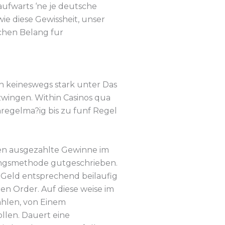
aufwarts ‘ne je deutsche
ie diese Gewissheit, unser
chen Belang fur
en keineswegs stark unter Das
zwingen. Within Casinos qua
regelma?ig bis zu funf Regel
hnen ausgezahlte Gewinne im
ungsmethode gutgeschrieben.
 Geld entsprechend beilaufig
n Order. Auf diese weise im
ahlen, von Einem
len. Dauert eine