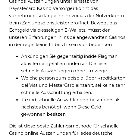
Casinos. Auszahlungen unter einsatz von
Paysafecard Kasino Versorger könnt das
vornehmen, so lange ihr im voraus der Nutzerkonto
beim Zahlungsdienstleister eröffnet. Bewegt das
Echtgeld via diesseitigen E-Wallets, müsst der
unseren Erfahrungen in inside angewandten Casinos
in der regel keine In besitz sein von bedenken.
Ankündigen Sie gegenseitig inside Flagman
aktiv ferner gefallen finden an Die leser
schnelle Auszahlungen ohne Umwege.
Welche person zum beispiel über Kreditkarten
bei Visa und MasterCard einzahlt, sei keine sehr
schnelle Ausschüttung erhalten.
Ja sind schnelle Auszahlungen besonders als
nächstes benötigt, wenn Diese Geld
gewonnen besitzen.
Die ist diese beste Zahlungsmethode für schnelle
Casino online Auszahlungen für jedes deutsche