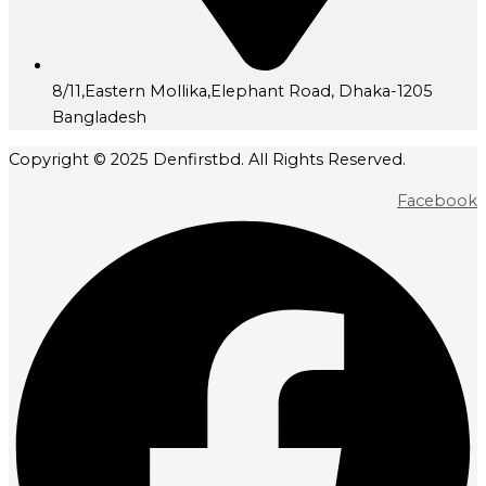
8/11,Eastern Mollika,Elephant Road, Dhaka-1205
Bangladesh
Copyright © 2025 Denfirstbd. All Rights Reserved.
Facebook