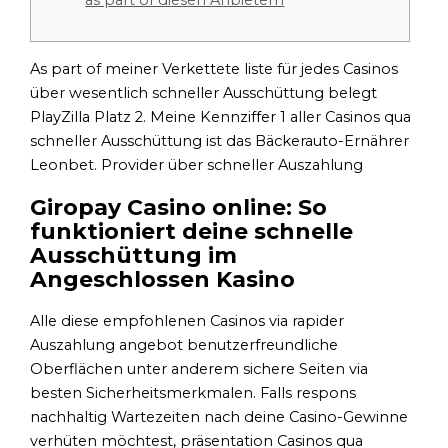
as part of diesen Anbietern
As part of meiner Verkettete liste für jedes Casinos
über wesentlich schneller Ausschüttung belegt
PlayZilla Platz 2. Meine Kennziffer 1 aller Casinos qua
schneller Ausschüttung ist das Bäckerauto-Ernährer
Leonbet.
Provider über schneller Auszahlung
Giropay Casino online: So
funktioniert deine schnelle
Ausschüttung im
Angeschlossen Kasino
Alle diese empfohlenen Casinos via rapider
Auszahlung angebot benutzerfreundliche
Oberflächen unter anderem sichere Seiten via
besten Sicherheitsmerkmalen. Falls respons
nachhaltig Wartezeiten nach deine Casino-Gewinne
verhüten möchtest, präsentation Casinos qua