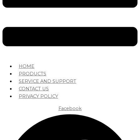
HOME
PRODUCTS
SERVICE AND SUPPORT
CONTACT US
PRIVACY POLICY
Facebook