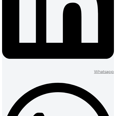
Whatsapp