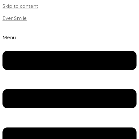
Skip to content
Ever Smile
Menu