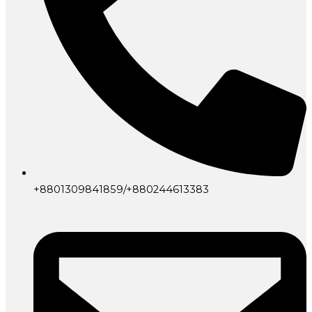
+8801309841859/+880244613383