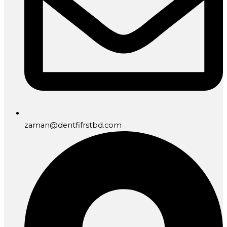
zaman@dentfifrstbd.com