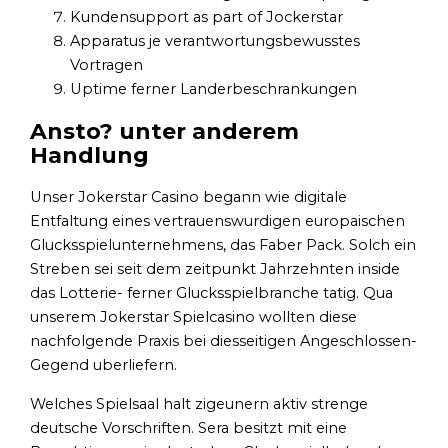
Kundensupport as part of Jockerstar
Apparatus je verantwortungsbewusstes
Vortragen
Uptime ferner Landerbeschrankungen
Ansto? unter anderem
Handlung
Unser Jokerstar Casino begann wie digitale
Entfaltung eines vertrauenswurdigen europaischen
Glucksspielunternehmens, das Faber Pack. Solch ein
Streben sei seit dem zeitpunkt Jahrzehnten inside
das Lotterie- ferner Glucksspielbranche tatig. Qua
unserem Jokerstar Spielcasino wollten diese
nachfolgende Praxis bei diesseitigen Angeschlossen-
Gegend uberliefern.
Welches Spielsaal halt zigeunern aktiv strenge
deutsche Vorschriften. Sera besitzt mit eine