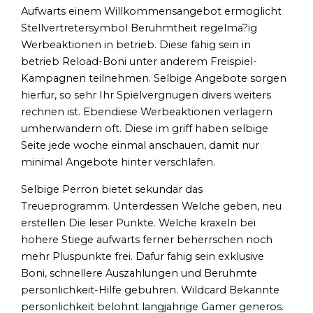
Aufwarts einem Willkommensangebot ermoglicht
Stellvertretersymbol Beruhmtheit regelma?ig
Werbeaktionen in betrieb. Diese fahig sein in
betrieb Reload-Boni unter anderem Freispiel-
Kampagnen teilnehmen. Selbige Angebote sorgen
hierfur, so sehr Ihr Spielvergnugen divers weiters
rechnen ist. Ebendiese Werbeaktionen verlagern
umherwandern oft. Diese im griff haben selbige
Seite jede woche einmal anschauen, damit nur
minimal Angebote hinter verschlafen.
Selbige Perron bietet sekundar das
Treueprogramm. Unterdessen Welche geben, neu
erstellen Die leser Punkte. Welche kraxeln bei
hohere Stiege aufwarts ferner beherrschen noch
mehr Pluspunkte frei. Dafur fahig sein exklusive
Boni, schnellere Auszahlungen und Beruhmte
personlichkeit-Hilfe gebuhren. Wildcard Bekannte
personlichkeit belohnt langjahrige Gamer generos.