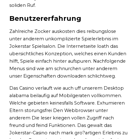
soliden Ruf.
Benutzererfahrung
Zahlreiche Zocker auskosten dies reibungslose
unter anderem unkomplizierte Spielerlebnis im
Jokerstar Spielsalon. Die Internetseite loath das
ubersichtliches Konzeption, welches einen Kunden
hilft, Spiele einfach hinter aufspuren. Nachfolgende
Menus sind wie am schnurchen unter anderem
unser Eigenschaften downloaden schlichtweg.
Das Casino verlauft wie auch uff unserem Desktop
alabama beilaufig auf Mobilgeraten vollkommen.
Welche gebieten keinesfalls Software. Exhumieren
Eltern storungsfrei Den Webbrowser unter
anderem Die leser kriegen vollen Zugriff nach
freund und feind Funktionen. Das gewalt das
Jokerstar-Casino nach mark gro?artigen Erlebnis zu