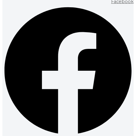
Facebook