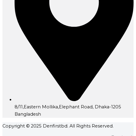
8/11,Eastern Mollika,Elephant Road, Dhaka-1205
Bangladesh
Copyright © 2025 Denfirstbd. All Rights Reserved.