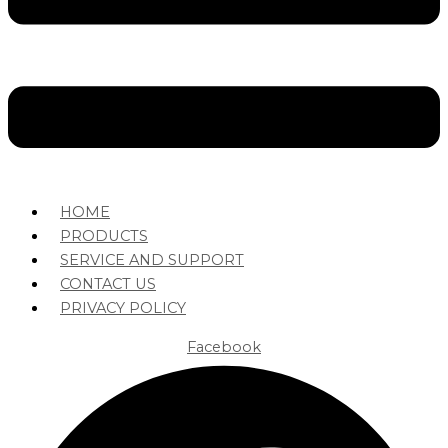
HOME
PRODUCTS
SERVICE AND SUPPORT
CONTACT US
PRIVACY POLICY
Facebook