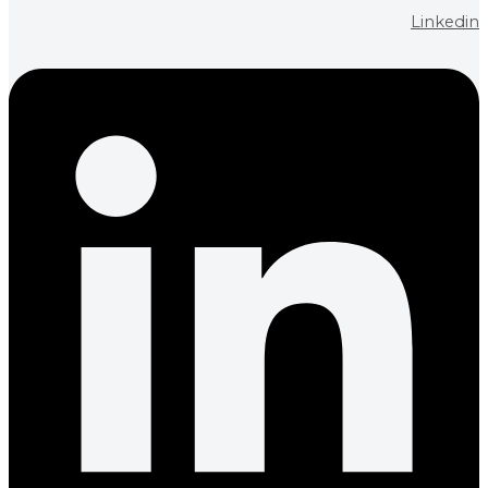
Linkedin