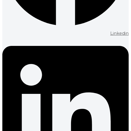
Linkedin