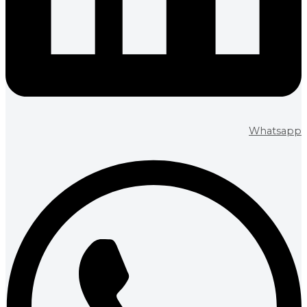
Whatsapp