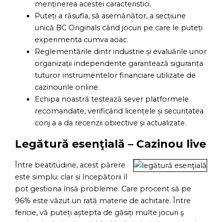
menținerea acestei caracteristici.
Puteți a răsufla, să asemănător, a secțiune
unică BC Originals când jocuri pe care le puteți
experimenta cumva aoac.
Reglementările dintr industrie și evaluările unor
organizații independente garantează siguranța
tuturor instrumentelor financiare utilizate de
cazinourile online.
Echipa noastră testează sever platformele
recomandate, verificând licențele și securitatea
conj a a da recenzii obiective și actualizate.
Legătură esenţială – Cazinou live
Între beatitudine, acest părere
este simplu; clar și începătorii îl
pot gestiona însă probleme. Care procent să pe
96% este văzut un rată materie de achitare. Între
fericie, vă puteți aștepta de găsiți multe jocuri ş