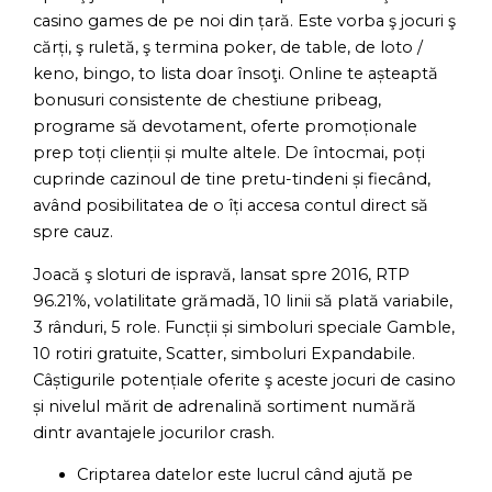
casino games de pe noi din țară. Este vorba ş jocuri ş
cărți, ş ruletă, ş termina poker, de table, de loto /
keno, bingo, to lista doar însoţi. Online te așteaptă
bonusuri consistente de chestiune pribeag,
programe să devotament, oferte promoționale
prep toți clienții și multe altele. De întocmai, poți
cuprinde cazinoul de tine pretu-tindeni și fiecând,
având posibilitatea de o îți accesa contul direct să
spre cauz.
Joacă ş sloturi de ispravă, lansat spre 2016, RTP
96.21%, volatilitate grămadă, 10 linii să plată variabile,
3 rânduri, 5 role. Funcții și simboluri speciale Gamble,
10 rotiri gratuite, Scatter, simboluri Expandabile.
Câștigurile potențiale oferite ş aceste jocuri de casino
și nivelul mărit de adrenalină sortiment numără
dintr avantajele jocurilor crash.
Criptarea datelor este lucrul când ajută pe