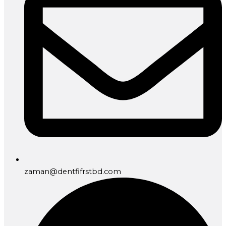
zaman@dentfifrstbd.com