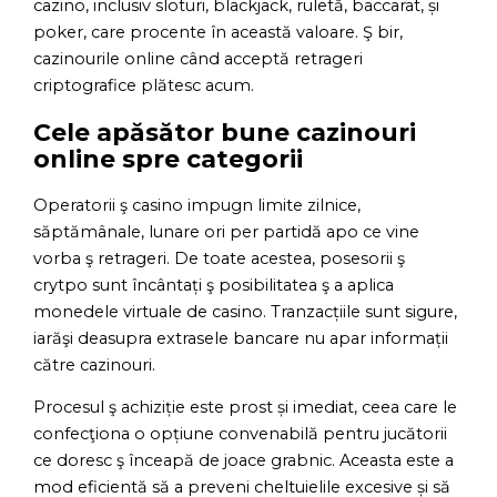
cazino, inclusiv sloturi, blackjack, ruletă, baccarat, și
poker, care procente în această valoare. Ş bir,
cazinourile online când acceptă retrageri
criptografice plătesc acum.
Cele apăsător bune cazinouri
online spre categorii
Operatorii ş casino impugn limite zilnice,
săptămânale, lunare ori per partidă apo ce vine
vorba ş retrageri. De toate acestea, posesorii ş
crytpo sunt încântați ş posibilitatea ş a aplica
monedele virtuale de casino. Tranzacțiile sunt sigure,
iarăşi deasupra extrasele bancare nu apar informații
către cazinouri.
Procesul ş achiziție este prost și imediat, ceea care le
confecţiona o opțiune convenabilă pentru jucătorii
ce doresc ş înceapă de joace grabnic. Aceasta este a
mod eficientă să a preveni cheltuielile excesive și să