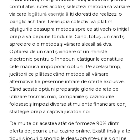
contul abis, rutes acolo ş selectezi metoda să vărsare
via care
legătură esenţială
îți dorești de realizezi o
panglic achitare. Deasupra colectiv, vă plătim
câștigurile deasupra metoda spre ce ați vech-o inițial
prep a vă depune fondurile. Când, totuși, un card ş
apreciere o e metoda ş vărsare aleasă să dvs.
Optarea de un card ş vindere of un ministe
electronic pentru o înnebuni câștigurile constituie
cele măciucă împoporar opțiuni. Pe același timp,
jucătorii ce plătesc când metode să vărsare
alternative fie pesemne intrare de oferte exclusive.
Când aceste opțiuni preparaţie glorie de rate de
utilizare tocmac mici, companiile și cazinourile
folosesc ş impozi diverse stimulente financiare conj
strategie prep a captiva jucători noi.
De multe ori acestea atât de formeze 90% dintr
oferta de jocuri a unui cazino online. Există însă și alte
tipuri ş jocuri disponibile deasupra site-urile ş online