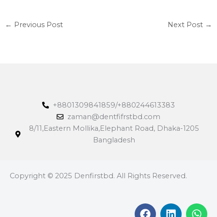
←
Previous Post
Next Post
→
+8801309841859/+880244613383
zaman@dentfifrstbd.com
8/11,Eastern Mollika,Elephant Road, Dhaka-1205
Bangladesh
Copyright © 2025 Denfirstbd. All Rights Reserved.
F
L
W