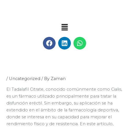
Skip
to
content
Menu
F
L
W
a
i
h
c
n
a
e
k
t
b
e
s
o
d
a
o
i
p
/
Uncategorized
/ By
Zaman
k
n
p
El Tadalafil Citrate, conocido comúnmente como Cialis,
es un fármaco utilizado principalmente para tratar la
disfunción eréctil. Sin embargo, su aplicación se ha
extendido en el ámbito de la farmacología deportiva,
donde se interesa en su capacidad para mejorar el
rendimiento físico y de resistencia. En este artículo,