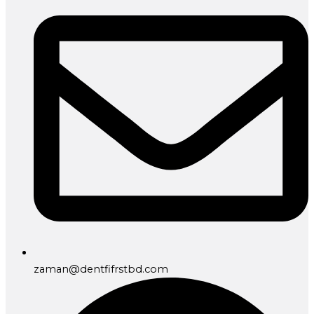
zaman@dentfifrstbd.com