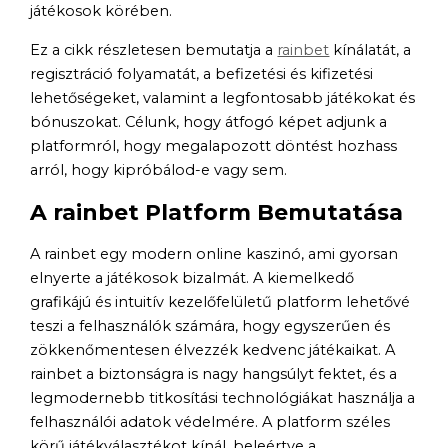
játékosok körében.
Ez a cikk részletesen bemutatja a
rainbet
kínálatát, a
regisztráció folyamatát, a befizetési és kifizetési
lehetőségeket, valamint a legfontosabb játékokat és
bónuszokat. Célunk, hogy átfogó képet adjunk a
platformról, hogy megalapozott döntést hozhass
arról, hogy kipróbálod-e vagy sem.
A rainbet Platform Bemutatása
A rainbet egy modern online kaszinó, ami gyorsan
elnyerte a játékosok bizalmát. A kiemelkedő
grafikájú és intuitív kezelőfelületű platform lehetővé
teszi a felhasználók számára, hogy egyszerűen és
zökkenőmentesen élvezzék kedvenc játékaikat. A
rainbet a biztonságra is nagy hangsúlyt fektet, és a
legmodernebb titkosítási technológiákat használja a
felhasználói adatok védelmére. A platform széles
körű játékválasztékot kínál, beleértve a