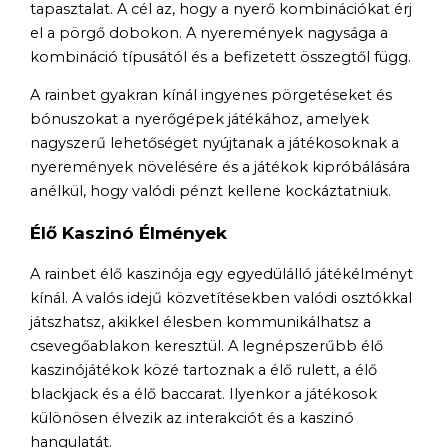
tapasztalat. A cél az, hogy a nyerő kombinációkat érj
el a pörgő dobokon. A nyeremények nagysága a
kombináció típusától és a befizetett összegtől függ.
A rainbet gyakran kínál ingyenes pörgetéseket és
bónuszokat a nyerőgépek játékához, amelyek
nagyszerű lehetőséget nyújtanak a játékosoknak a
nyeremények növelésére és a játékok kipróbálására
anélkül, hogy valódi pénzt kellene kockáztatniuk.
Élő Kaszinó Élmények
A rainbet élő kaszinója egy egyedülálló játékélményt
kínál. A valós idejű közvetítésekben valódi osztókkal
játszhatsz, akikkel élesben kommunikálhatsz a
csevegőablakon keresztül. A legnépszerűbb élő
kaszinójátékok közé tartoznak a élő rulett, a élő
blackjack és a élő baccarat. Ilyenkor a játékosok
különösen élvezik az interakciót és a kaszinó
hangulatát.