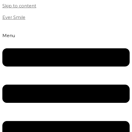
Skip to content
Ever Smile
Menu