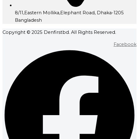
8/11,Eastern Mollika,Elephant Road, Dhaka-1205
Bangladesh
Copyright © 2025 Denfirstbd. All Rights Reserved.
Facebook