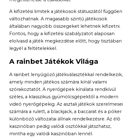
A kifizetési limitek a játékosok státuszától függően
változhatnak. A magasabb szintű játékosok
általában nagyobb összegeket lehetnek kifizetni.
Fontos, hogy a kifizetési szabályzatot alaposan
elolvasd a játék megkezdése előtt, hogy tisztában
legyél a feltételekkel.
A rainbet Játékok Világa
A rainbet lenyűgöző játékválasztékkal rendelkezik,
amely minden játékos számára kínál valami
szórakoztatót. A nyerőgépek kínálata rendkívül
széles, a klasszikus gyümölcsgépektől a modern
videó nyerőgépekig. Az asztali játékok szerelmesei
számára a rulett, a blackjack, a baccarat és a póker
különböző változatai állnak rendelkezésre. Az élő
kaszinóban pedig valódi osztókkal játszhatsz,
mintha egy valódi kaszinóban lennél.