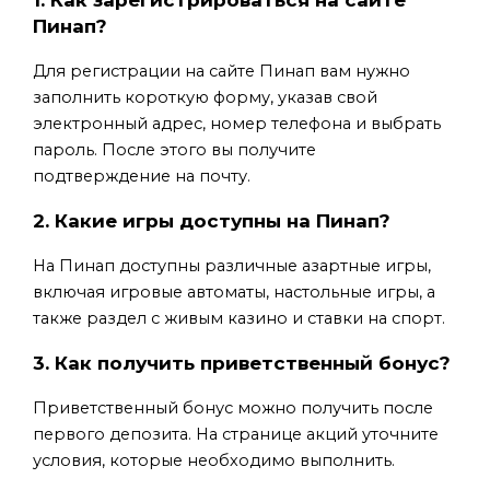
Пинап?
Для регистрации на сайте Пинап вам нужно
заполнить короткую форму, указав свой
электронный адрес, номер телефона и выбрать
пароль. После этого вы получите
подтверждение на почту.
2. Какие игры доступны на Пинап?
На Пинап доступны различные азартные игры,
включая игровые автоматы, настольные игры, а
также раздел с живым казино и ставки на спорт.
3. Как получить приветственный бонус?
Приветственный бонус можно получить после
первого депозита. На странице акций уточните
условия, которые необходимо выполнить.