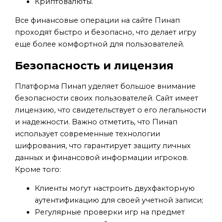
Криптовалюты.
Все финансовые операции на сайте Пинап
проходят быстро и безопасно, что делает игру
еще более комфортной для пользователей.
Безопасность и лицензия
Платформа Пинап уделяет большое внимание
безопасности своих пользователей. Сайт имеет
лицензию, что свидетельствует о его легальности
и надежности. Важно отметить, что Пинап
использует современные технологии
шифрования, что гарантирует защиту личных
данных и финансовой информации игроков.
Кроме того:
Клиенты могут настроить двухфакторную
аутентификацию для своей учетной записи;
Регулярные проверки игр на предмет