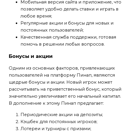
Мобильная версия сайта и приложение, что
позволяет удобно делать ставки и играть в
любое время;
Регулярные акции и бонусы для новых и
постоянных пользователей;
Качественная служба поддержки, готовая
помочь в решении любых вопросов.
Бонусы и акции
Одним из основных факторов, привлекающих
пользователей на платформу Пинап, являются
щедрые бонусы и акции. Новый игрок может
рассчитывать на приветственный бонус, который
значительно увеличивает его начальный капитал.
В дополнение к этому Пинап предлагает:
Периодические акции на депозиты;
Кэшбек для постоянных игроков;
Лотереи и турниры с призами;