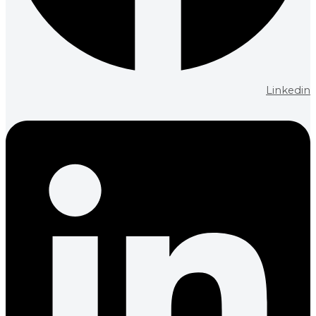
Linkedin