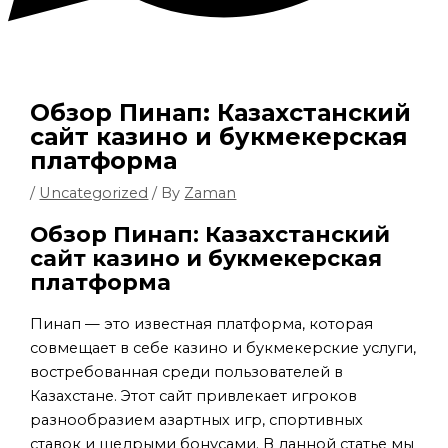
Обзор Пинап: Казахстанский
сайт казино и букмекерская
платформа
/
Uncategorized
/ By
Zaman
Обзор Пинап: Казахстанский
сайт казино и букмекерская
платформа
Пинап — это известная платформа, которая
совмещает в себе казино и букмекерские услуги,
востребованная среди пользователей в
Казахстане. Этот сайт привлекает игроков
разнообразием азартных игр, спортивных
ставок и щедрыми бонусами. В данной статье мы