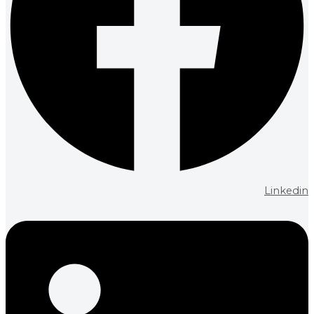
Linkedin