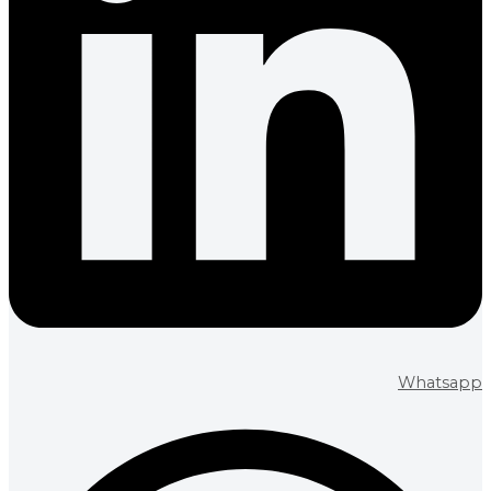
Whatsapp