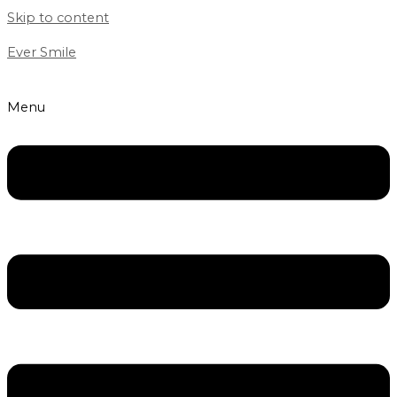
Skip to content
Ever Smile
Menu