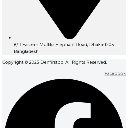
8/11,Eastern Mollika,Elephant Road, Dhaka-1205
Bangladesh
Copyright © 2025 Denfirstbd. All Rights Reserved.
Facebook