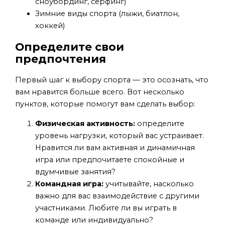
сноубординг, серфинг)
Зимние виды спорта (лыжи, биатлон,
хоккей)
Определите свои
предпочтения
Первый шаг к выбору спорта — это осознать, что
вам нравится больше всего. Вот несколько
пунктов, которые помогут вам сделать выбор:
Физическая активность:
определите
уровень нагрузки, который вас устраивает.
Нравится ли вам активная и динамичная
игра или предпочитаете спокойные и
вдумчивые занятия?
Командная игра:
учитывайте, насколько
важно для вас взаимодействие с другими
участниками. Любите ли вы играть в
команде или индивидуально?