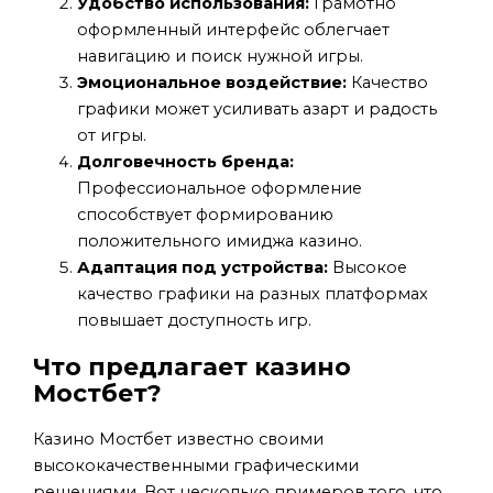
Удобство использования:
Грамотно
оформленный интерфейс облегчает
навигацию и поиск нужной игры.
Эмоциональное воздействие:
Качество
графики может усиливать азарт и радость
от игры.
Долговечность бренда:
Профессиональное оформление
способствует формированию
положительного имиджа казино.
Адаптация под устройства:
Высокое
качество графики на разных платформах
повышает доступность игр.
Что предлагает казино
Мостбет?
Казино Мостбет известно своими
высококачественными графическими
решениями. Вот несколько примеров того, что