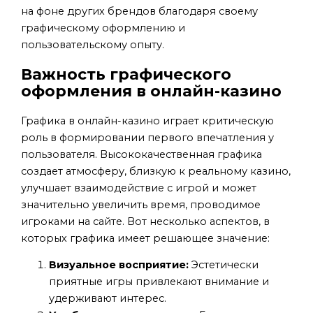
на фоне других брендов благодаря своему
графическому оформлению и
пользовательскому опыту.
Важность графического
оформления в онлайн-казино
Графика в онлайн-казино играет критическую
роль в формировании первого впечатления у
пользователя. Высококачественная графика
создает атмосферу, близкую к реальному казино,
улучшает взаимодействие с игрой и может
значительно увеличить время, проводимое
игроками на сайте. Вот несколько аспектов, в
которых графика имеет решающее значение:
Визуальное восприятие:
Эстетически
приятные игры привлекают внимание и
удерживают интерес.