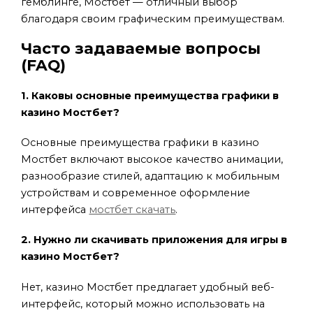
гемблинге, Мостбет — отличный выбор
благодаря своим графическим преимуществам.
Часто задаваемые вопросы
(FAQ)
1. Каковы основные преимущества графики в
казино Мостбет?
Основные преимущества графики в казино
Мостбет включают высокое качество анимации,
разнообразие стилей, адаптацию к мобильным
устройствам и современное оформление
интерфейса
мостбет скачать
.
2. Нужно ли скачивать приложения для игры в
казино Мостбет?
Нет, казино Мостбет предлагает удобный веб-
интерфейс, который можно использовать на