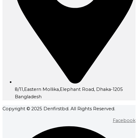
8/11,Eastern Mollika,Elephant Road, Dhaka-1205
Bangladesh
Copyright © 2025 Denfirstbd. All Rights Reserved.
Facebook