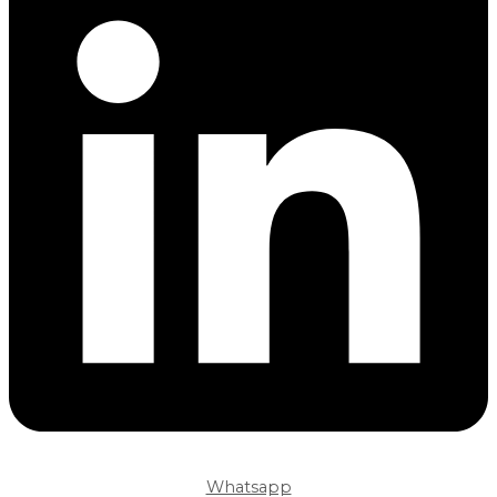
Whatsapp