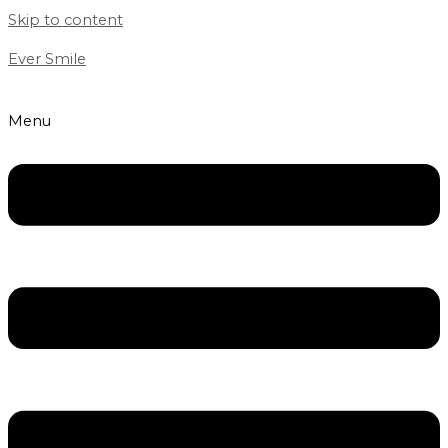
Skip to content
Ever Smile
Menu