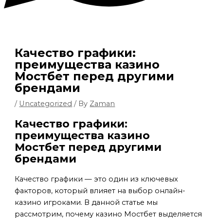
Качество графики:
преимущества казино
Мостбет перед другими
брендами
/
Uncategorized
/ By
Zaman
Качество графики:
преимущества казино
Мостбет перед другими
брендами
Качество графики — это один из ключевых
факторов, который влияет на выбор онлайн-
казино игроками. В данной статье мы
рассмотрим, почему казино Мостбет выделяется