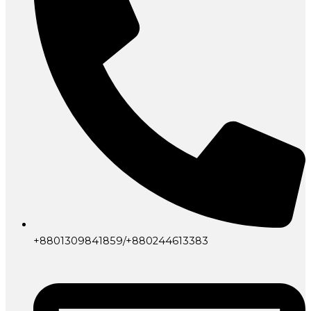
+8801309841859/+880244613383