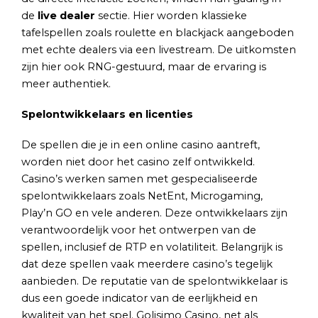
de
live dealer
sectie. Hier worden klassieke
tafelspellen zoals roulette en blackjack aangeboden
met echte dealers via een livestream. De uitkomsten
zijn hier ook RNG-gestuurd, maar de ervaring is
meer authentiek.
Spelontwikkelaars en licenties
De spellen die je in een online casino aantreft,
worden niet door het casino zelf ontwikkeld.
Casino’s werken samen met gespecialiseerde
spelontwikkelaars zoals NetEnt, Microgaming,
Play’n GO en vele anderen. Deze ontwikkelaars zijn
verantwoordelijk voor het ontwerpen van de
spellen, inclusief de RTP en volatiliteit. Belangrijk is
dat deze spellen vaak meerdere casino’s tegelijk
aanbieden. De reputatie van de spelontwikkelaar is
dus een goede indicator van de eerlijkheid en
kwaliteit van het spel. Golisimo Casino, net als