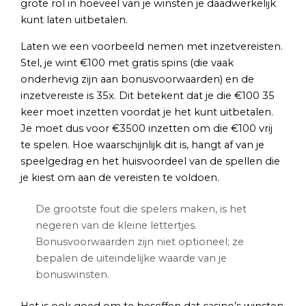
grote rol in hoeveel van je winsten je daadwerkelijk
kunt laten uitbetalen.
Laten we een voorbeeld nemen met inzetvereisten.
Stel, je wint €100 met gratis spins (die vaak
onderhevig zijn aan bonusvoorwaarden) en de
inzetvereiste is 35x. Dit betekent dat je die €100 35
keer moet inzetten voordat je het kunt uitbetalen.
Je moet dus voor €3500 inzetten om die €100 vrij
te spelen. Hoe waarschijnlijk dit is, hangt af van je
speelgedrag en het huisvoordeel van de spellen die
je kiest om aan de vereisten te voldoen.
De grootste fout die spelers maken, is het
negeren van de kleine lettertjes.
Bonusvoorwaarden zijn niet optioneel; ze
bepalen de uiteindelijke waarde van je
bonuswinsten.
Het is ook goed om te beseffen dat casino’s winsten