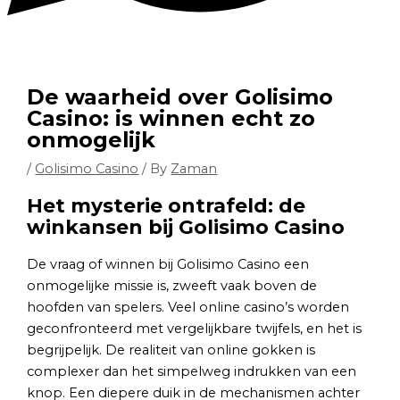
De waarheid over Golisimo
Casino: is winnen echt zo
onmogelijk
/
Golisimo Casino
/ By
Zaman
Het mysterie ontrafeld: de
winkansen bij Golisimo Casino
De vraag of winnen bij Golisimo Casino een
onmogelijke missie is, zweeft vaak boven de
hoofden van spelers. Veel online casino’s worden
geconfronteerd met vergelijkbare twijfels, en het is
begrijpelijk. De realiteit van online gokken is
complexer dan het simpelweg indrukken van een
knop. Een diepere duik in de mechanismen achter