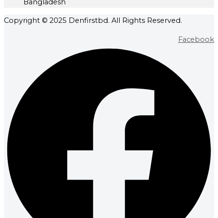
Bangladesh
Copyright © 2025 Denfirstbd. All Rights Reserved.
Facebook