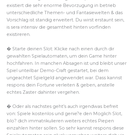
existiert die sehr enorme Bevorzugung in betrieb
unterschiedliche Themen- und Fantasiewelten & das
Vorschlag ist standig erweitert. Du wirst erstaunt sein,
is sera intensiv die gesamtheit hinten vorfinden
existireren.
� Starte deinen Slot: Klicke nach einen durch dir
gewahlten Spielautomaten, um dein Game hinter
hochfahren. In manchen Absagen ist und bleibt unser
Spiel unteilbar Demo-Craft gestartet, bei dem
ungeachtet Spielgeld angewendet war. Dass kannst
respons dein Fortune verleiten & geben, anstelle
echtes Zaster dahinter vergehen.
� Oder als nachstes geht’s auch irgendwas befreit
von: Spiele kostenlos und genie?e den Moglich Slot,
blo? dich immatrikulieren weiters echtes Piepen
einzahlen hinter sollen. So sehr kannst respons diese