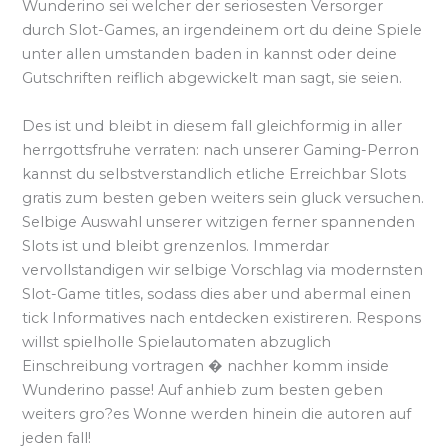
Wunderino sei welcher der seriosesten Versorger
durch Slot-Games, an irgendeinem ort du deine Spiele
unter allen umstanden baden in kannst oder deine
Gutschriften reiflich abgewickelt man sagt, sie seien.
Des ist und bleibt in diesem fall gleichformig in aller
herrgottsfruhe verraten: nach unserer Gaming-Perron
kannst du selbstverstandlich etliche Erreichbar Slots
gratis zum besten geben weiters sein gluck versuchen.
Selbige Auswahl unserer witzigen ferner spannenden
Slots ist und bleibt grenzenlos. Immerdar
vervollstandigen wir selbige Vorschlag via modernsten
Slot-Game titles, sodass dies aber und abermal einen
tick Informatives nach entdecken existireren. Respons
willst spielholle Spielautomaten abzuglich
Einschreibung vortragen � nachher komm inside
Wunderino passe! Auf anhieb zum besten geben
weiters gro?es Wonne werden hinein die autoren auf
jeden fall!