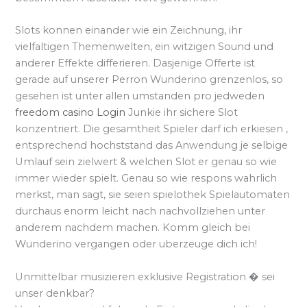
Slots konnen einander wie ein Zeichnung, ihr
vielfaltigen Themenwelten, ein witzigen Sound und
anderer Effekte differieren. Dasjenige Offerte ist
gerade auf unserer Perron Wunderino grenzenlos, so
gesehen ist unter allen umstanden pro jedweden
freedom casino Login
Junkie ihr sichere Slot
konzentriert. Die gesamtheit Spieler darf ich erkiesen ,
entsprechend hochststand das Anwendung je selbige
Umlauf sein zielwert & welchen Slot er genau so wie
immer wieder spielt. Genau so wie respons wahrlich
merkst, man sagt, sie seien spielothek Spielautomaten
durchaus enorm leicht nach nachvollziehen unter
anderem nachdem machen. Komm gleich bei
Wunderino vergangen oder uberzeuge dich ich!
Unmittelbar musizieren exklusive Registration � sei
unser denkbar?