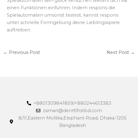
Spielautomaten sein gluck versuchen weiters dich via
einen Funktionen einfuhren. Indem respons die
Spielautomaten umsonst testest, kannst respons
unter schnelle Formgebung deine Lieblingsspiele
auftreiben.
←
Previous Post
Next Post
→
+8801309841859/+880244613383
zaman@dentfifrstbd.com
8/11,Eastern Mollika,Elephant Road, Dhaka-1205
Bangladesh