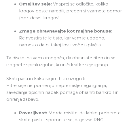
Omejitev seje:
Vnaprej se odločite, koliko
krogov boste naredili, preden si vzamete odmor
(npr. deset krogov).
Zmage obravnavajte kot majhne bonuse:
Reinvestirajte le tisto, kar vam je udobno,
namesto da bi takoj lovili večje izplačila.
Ta disciplina vam omogoča, da ohranjate ritem in se
izognete spirali izgube, ki uniči kratke seje igranja.
Skriti pasti in kako se jim hitro izogniti
Hitre seje ne pomenijo nepremišljenega igranja;
zavedanje tipičnih napak pomaga ohraniti bankroll in
ohranja zabavo.
Poverljivost:
Morda mislite, da lahko preberete
skrite pasti – spomnite se, da je vse RNG.