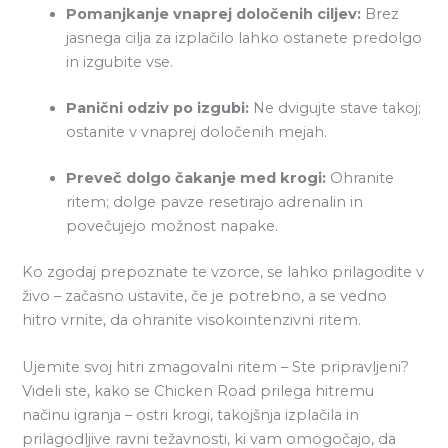
Pomanjkanje vnaprej določenih ciljev:
Brez
jasnega cilja za izplačilo lahko ostanete predolgo
in izgubite vse.
Panični odziv po izgubi:
Ne dvigujte stave takoj;
ostanite v vnaprej določenih mejah.
Preveč dolgo čakanje med krogi:
Ohranite
ritem; dolge pavze resetirajo adrenalin in
povečujejo možnost napake.
Ko zgodaj prepoznate te vzorce, se lahko prilagodite v
živo – začasno ustavite, če je potrebno, a se vedno
hitro vrnite, da ohranite visokointenzivni ritem.
Ujemite svoj hitri zmagovalni ritem – Ste pripravljeni?
Videli ste, kako se Chicken Road prilega hitremu
načinu igranja – ostri krogi, takojšnja izplačila in
prilagodljive ravni težavnosti, ki vam omogočajo, da