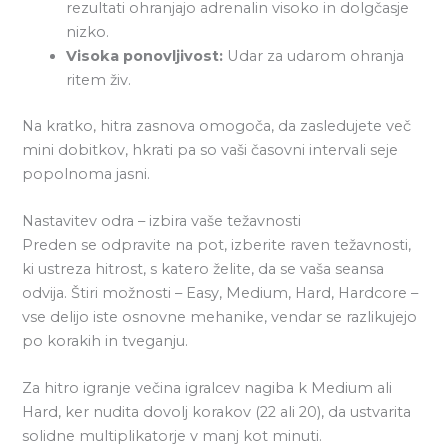
rezultati ohranjajo adrenalin visoko in dolgčasje
nizko.
Visoka ponovljivost:
Udar za udarom ohranja
ritem živ.
Na kratko, hitra zasnova omogoča, da zasledujete več
mini dobitkov, hkrati pa so vaši časovni intervali seje
popolnoma jasni.
Nastavitev odra – izbira vaše težavnosti
Preden se odpravite na pot, izberite raven težavnosti,
ki ustreza hitrost, s katero želite, da se vaša seansa
odvija. Štiri možnosti – Easy, Medium, Hard, Hardcore –
vse delijo iste osnovne mehanike, vendar se razlikujejo
po korakih in tveganju.
Za hitro igranje večina igralcev nagiba k Medium ali
Hard, ker nudita dovolj korakov (22 ali 20), da ustvarita
solidne multiplikatorje v manj kot minuti.