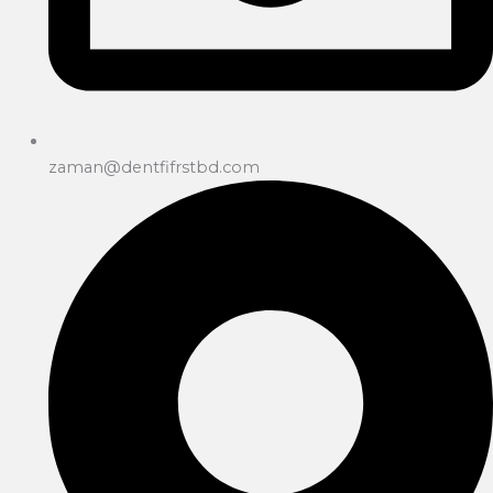
zaman@dentfifrstbd.com