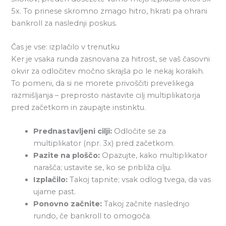
5x. To prinese skromno zmago hitro, hkrati pa ohrani
bankroll za naslednji poskus.
Čas je vse: izplačilo v trenutku
Ker je vsaka runda zasnovana za hitrost, se vaš časovni
okvir za odločitev močno skrajša po le nekaj korakih.
To pomeni, da si ne morete privoščiti prevelikega
razmišljanja – preprosto nastavite cilj multiplikatorja
pred začetkom in zaupajte instinktu.
Prednastavljeni cilji:
Odločite se za
multiplikator (npr. 3x) pred začetkom.
Pazite na ploščo:
Opazujte, kako multiplikator
narašča; ustavite se, ko se približa cilju.
Izplačilo:
Takoj tapnite; vsak odlog tvega, da vas
ujame past.
Ponovno začnite:
Takoj začnite naslednjo
rundo, če bankroll to omogoča.