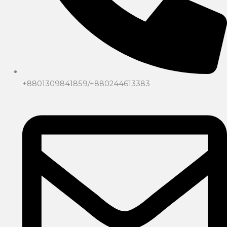
+8801309841859/+880244613383