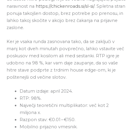
naravnost na
https://chickenroads.si/sl-si/
. Spletna stran
ponuja takojšen dostop, brez potrebe po prenosu, in
lahko takoj skočite v akcijo brez čakanja na prijavne
zaslone.
Ker je vsaka runda zasnovana tako, da se zaključi v
manj kot dveh minutah povprečno, lahko vstavite več
poskusov med kosilom ali med sestanki. RTP igre je
udobno na 98 %, kar vam daje zaupanje, da so vaše
hitre stave podprte z trdnim house edge-om, ki je
poštenejši od večine slotov.
Datum izdaje: april 2024.
RTP: 98%.
Največji teoretični multiplikator: več kot 2
milijona x.
Razpon stav: €0.01 – €150.
Mobilno prijazno vmesnik.