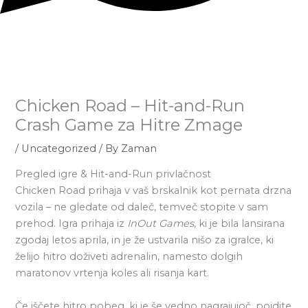
Chicken Road – Hit-and-Run
Crash Game za Hitre Zmage
/
Uncategorized
/ By
Zaman
Pregled igre & Hit-and-Run privlačnost
Chicken Road prihaja v vaš brskalnik kot pernata drzna
vozila – ne gledate od daleč, temveč stopite v sam
prehod. Igra prihaja iz
InOut Games
, ki je bila lansirana
zgodaj letos aprila, in je že ustvarila nišo za igralce, ki
želijo hitro doživeti adrenalin, namesto dolgih
maratonov vrtenja koles ali risanja kart.
Če iščete hitro pobeg, ki je še vedno nagrajujoč, pojdite