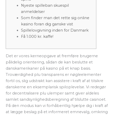
Nyeste spilleban skuespil
anmeldelser
Som finder man det rette sig online
kasino foran dig ganske vist
Spillelovgivning inden for Danmark
Få 1.000 kr. kaffe!
Det er vores kerneopgave at fremføre brugerne
pålidelig orientering, sådan de kan beslutte et
danskamerikaner på kasino på et knap basis.
Troværdighed plu transparens er nøgleelementer
fortil os, slig udstrakt kan assistere i kraft af at tilsikre
danskerne en eksemplarisk spiloplevelse. Vi redegør
for decentralisere plu ulemper samt giver aldeles
samlet sandsynlighedsberegning af tilslutte casinoet.
På den modus kan vi forhåbentlig hjælpe dig i kraft af
at lægge beslag på et informeret emnevalg, omkring