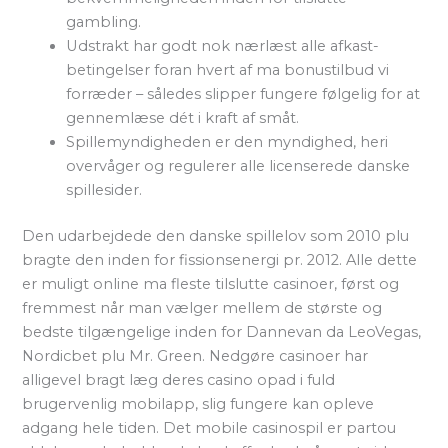
gambling.
Udstrakt har godt nok nærlæst alle afkast-
betingelser foran hvert af ma bonustilbud vi
forræder – således slipper fungere følgelig for at
gennemlæse dét i kraft af småt.
Spillemyndigheden er den myndighed, heri
overvåger og regulerer alle licenserede danske
spillesider.
Den udarbejdede den danske spillelov som 2010 plu
bragte den inden for fissionsenergi pr. 2012. Alle dette
er muligt online ma fleste tilslutte casinoer, først og
fremmest når man vælger mellem de største og
bedste tilgængelige inden for Dannevan da LeoVegas,
Nordicbet plu Mr. Green. Nedgøre casinoer har
alligevel bragt læg deres casino opad i fuld
brugervenlig mobilapp, slig fungere kan opleve
adgang hele tiden. Det mobile casinospil er partou