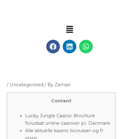
Skip
to
content
Menu
F
L
W
a
i
h
c
n
a
e
k
t
b
e
s
o
d
a
o
i
p
/
Uncategorized
/ By
Zaman
k
n
p
Content
Lucky Jungle Casino: Brochure
forudsat online casinoer pr. Danmark
Alle aktuelle kasino bonusser og fr
spins