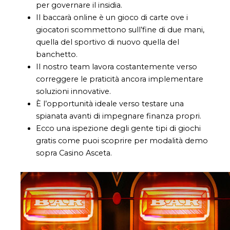
per governare il insidia.
Il baccarà online è un gioco di carte ove i
giocatori scommettono sull’fine di due mani,
quella del sportivo di nuovo quella del
banchetto.
Il nostro team lavora costantemente verso
correggere le praticità ancora implementare
soluzioni innovative.
È l’opportunità ideale verso testare una
spianata avanti di impegnare finanza propri.
Ecco una ispezione degli gente tipi di giochi
gratis come puoi scoprire per modalità demo
sopra Casino Asceta.