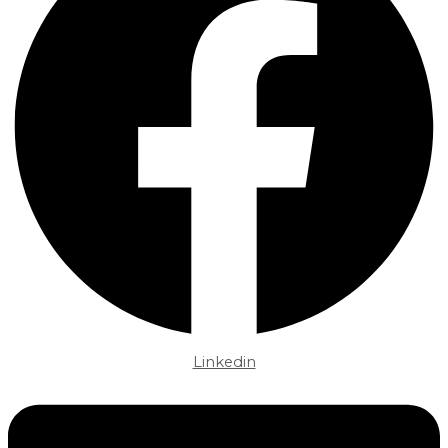
Linkedin