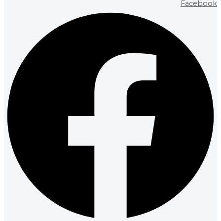
Facebook