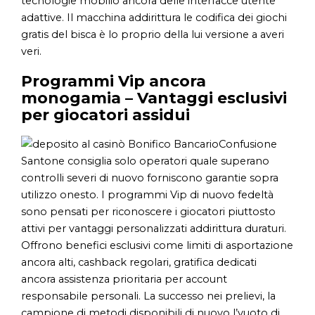
tecnologie mobilio ancora delle interfacce utente
adattive. Il macchina addirittura le codifica dei giochi
gratis del bisca è lo proprio della lui versione a averi
veri.
Programmi Vip ancora
monogamia – Vantaggi esclusivi
per giocatori assidui
Confusione
Santone consiglia solo operatori quale superano
controlli severi di nuovo forniscono garantie sopra
utilizzo onesto. I programmi Vip di nuovo fedeltà
sono pensati per riconoscere i giocatori piuttosto
attivi per vantaggi personalizzati addirittura duraturi.
Offrono benefici esclusivi come limiti di asportazione
ancora alti, cashback regolari, gratifica dedicati
ancora assistenza prioritaria per account
responsabile personali. La successo nei prelievi, la
campione di metodi disponibili di nuovo l’vuoto di