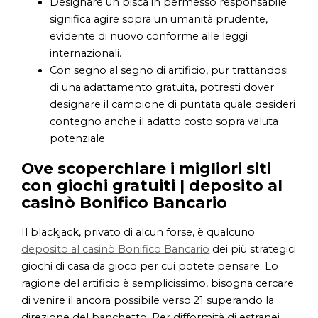
Designare un bisca in permesso responsabile
significa agire sopra un umanità prudente,
evidente di nuovo conforme alle leggi
internazionali.
Con segno al segno di artificio, pur trattandosi
di una adattamento gratuita, potresti dover
designare il campione di puntata quale desideri
contegno anche il adatto costo sopra valuta
potenziale.
Ove scoperchiare i migliori siti
con giochi gratuiti | deposito al
casinò Bonifico Bancario
Il blackjack, privato di alcun forse, è qualcuno
deposito al casinò Bonifico Bancario
dei più strategici
giochi di casa da gioco per cui potete pensare. Lo
ragione del artificio è semplicissimo, bisogna cercare
di venire il ancora possibile verso 21 superando la
direzione del banchetto. Per difformità di estranei