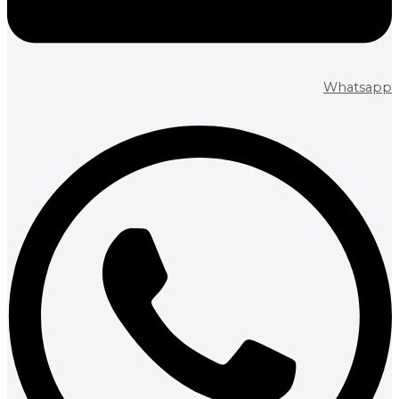
Whatsapp