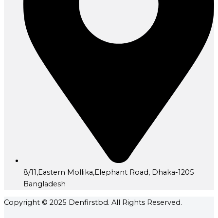
8/11,Eastern Mollika,Elephant Road, Dhaka-1205
Bangladesh
Copyright © 2025 Denfirstbd. All Rights Reserved.