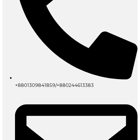
+8801309841859/+880244613383