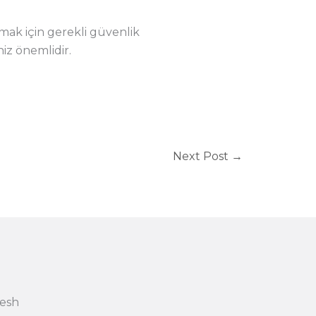
rumak için gerekli güvenlik
niz önemlidir.
Next Post
→
desh