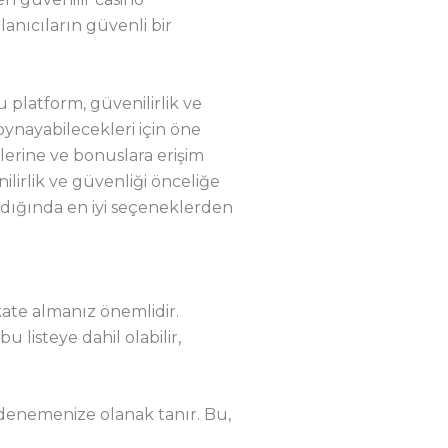
lanıcıların güvenli bir
u platform, güvenilirlik ve
oynayabilecekleri için öne
rlerine ve bonuslara erişim
nilirlik ve güvenliği önceliğe
radığında en iyi seçeneklerden
kkate almanız önemlidir.
u listeye dahil olabilir,
 denemenize olanak tanır. Bu,