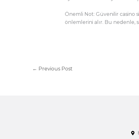
Önemli Not: Güvenilir casino si
önlemlerini alır. Bu nedenle, si
←
Previous Post