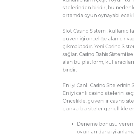
sitelerinden biridir, bu nedenl
ortamda oyun oynayabilecekleri
Slot Casino Sistemi, kullanıcıla
güvenliği önceliğe alan bir ya
çıkmaktadır. Yeni Casino Sistem
sağlar. Casino Bahis Sistemi is
alan bu platform, kullanıcıla
biridir.
En İyi Canlı Casino Sitelerinin 
En iyi canlı casino sitelerini
Öncelikle, güvenilir casino site
çünkü bu siteler genellikle en
Deneme bonusu veren cas
oyunları daha iyi anlamak