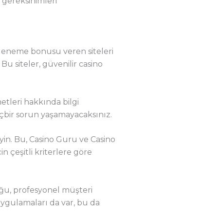
l gereksinimleri
e deneme bonusu veren siteleri
Bu siteler, güvenilir casino
etleri hakkında bilgi
hiçbir sorun yaşamayacaksınız.
neyin. Bu, Casino Guru ve Casino
in çeşitli kriterlere göre
aloğu, profesyonel müşteri
uygulamaları da var, bu da