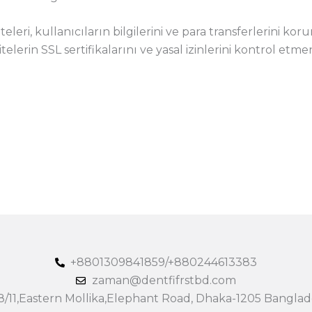
teleri, kullanıcıların bilgilerini ve para transferlerini ko
telerin SSL sertifikalarını ve yasal izinlerini kontrol etme
+8801309841859/+880244613383
zaman@dentfifrstbd.com
8/11,Eastern Mollika,Elephant Road, Dhaka-1205 Bangla