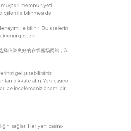
ksek müşteri memnuniyeti
lojileri ile bilinmesi de
eneyimi ile bilinir. Bu sitelerin
klerini gösterir.
网站；2. 选择信誉良好的在线赌场网站；3.
nizi geliştirebilirsiniz.
ları dikkate alın. Yeni casino
eleri de incelemeniz önemlidir.
liğini sağlar. Her yeni casino