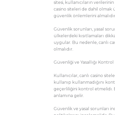
sitesi, kullanıcıların verileri
casino siteleri de dahil olmak ü
güvenlik önlemlerini almalıdır
Güvenlik sorunları, yasal sorunl
ülkelerdeki kısıtlamaları dikka
uygular. Bu nedenle, canlı casi
olmalıdır.
Güvenliği ve Yasallığı Kontro
Kullanıcılar, canlı casino sitel
kullanıp kullanmadığını kontrol 
geçerliliğini kontrol etmelidı. 
anlamına gelir.
Güvenlik ve yasal sorunları inc