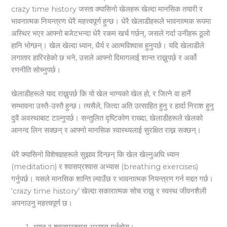
crazy time history जस्ता क्यासिनो खेलहरू खेल्दा मानसिक तयारी र
भावनात्मक नियन्त्रण धेरै महत्त्वपूर्ण हुन्छ। धेरै खेलाडीहरूले भावनात्मक रूपमा
अस्थिर भएर आफ्नो बजेटभन्दा धेरै रकम खर्च गर्छन्, जसले गर्दा उनीहरू ठूलो
हानि भोग्छन्। खेल खेल्दा ध्यान, धैर्य र आत्मविश्वास हुनुपर्छ। यदि खेलाडीले
लगातार हारिरहेको छ भने, उसले आफ्नो दिमागलाई शान्त राख्नुपर्छ र अर्को
रणनीति सोच्नुपर्छ।
खेलाडीहरूले याद राख्नुपर्छ कि यो खेल भाग्यको खेल हो, र जित्ने वा हार्ने
सम्भावना उस्तै-उस्तै हुन्छ। त्यसैले, जित्दा अति उत्साहित हुनु र हार्दा निराश हुनु
दुवै अवस्थाबाट टाल्नुपर्छ। सन्तुलित दृष्टिकोण राख्दा, खेलाडीहरूले खेलको
आनन्द लिन सक्छन् र आफ्नो मानसिक स्वास्थ्यलाई सुरक्षित राख्न सक्छन्।
धेरै क्यासिनो विशेषज्ञहरूले सुझाव दिन्छन् कि खेल खेल्नुअघि ध्यान
(meditation) र श्वासप्रश्वास अभ्यास (breathing exercises)
गर्नुपर्छ। यसले मानसिक शान्ति ल्याउँछ र भावनात्मक नियन्त्रण गर्न मद्दत गर्छ।
‘crazy time history’ खेल्दा सकारात्मक सोच राख्नु र स्वस्थ जीवनशैली
अपनाउनु महत्त्वपूर्ण छ।