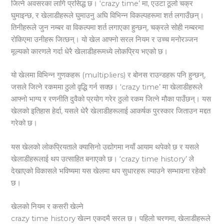
जित्ने अवसरका लागि प्रसिद्ध छ। ‘crazy time’ मा, एउटा ठूलो चक्र
घुमाइन्छ, र खेलाडीहरूले घुमाउनु अघि विभिन्न विकल्पहरूमा शर्त लगाउँछन्।
तिनीहरूले जुन नम्बर वा विकल्पमा शर्त लगाएका हुन्छन्, चक्रले सोही नम्बरमा
रोकिएमा उनीहरू जित्छन्। यो खेल आफ्नो सरल नियम र उच्च मनोरञ्जन
मूल्यको कारणले गर्दा धेरै खेलाडीहरूमध्ये लोकप्रिय भएको छ।
यो खेलमा विभिन्न गुणकहरू (multipliers) र बोनस राउन्डहरू पनि हुन्छन्,
जसले जित्ने रकममा ठुलो वृद्धि गर्न सक्छ। ‘crazy time’ मा खेलाडीहरूले
आफ्नो भाग्य र रणनीति दुवैको प्रयोग गरेर ठुलो रकम जित्ने मौका पाउँछन्। यस
खेलको इतिहास हेर्दा, यसले धेरै खेलाडीहरूलाई आकर्षक पुरस्कार जिताउन मद्दत
गरेको छ।
यस खेलको लोकप्रियताले क्यासिनो उद्योगमा नयाँ आयाम थपेको छ र यसले
खेलाडीहरूलाई थप उत्साहित बनाएको छ। ‘crazy time history’ ले
देखाएको विकासले भविष्यमा यस खेलमा थप सुधारहरू ल्याउने सम्भावना रहेको
छ।
खेलको नियम र कसरी खेल्ने
crazy time history खेल्न एकदमै सरल छ। पहिलो चरणमा, खेलाडीहरूले