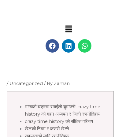
Skip
to
content
Menu
F
L
W
a
i
h
c
n
a
e
k
t
b
e
s
o
d
a
o
i
p
/
Uncategorized
/ By
Zaman
k
n
p
भाग्यको चक्रमा रमाईलो घुमाउरो: crazy time
history को गहन अध्ययन र जित्ने रणनीतिहरू!
crazy time history को संक्षिप्त परिचय
खेलको नियम र कसरी खेल्ने
सफलताको लागि रणनीतिहरू