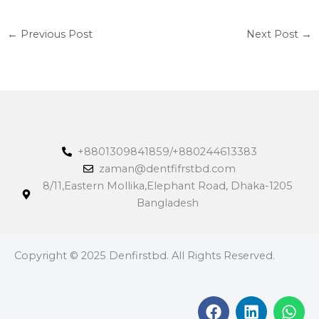
←
Previous Post
Next Post
→
+8801309841859/+880244613383
zaman@dentfifrstbd.com
8/11,Eastern Mollika,Elephant Road, Dhaka-1205
Bangladesh
Copyright © 2025 Denfirstbd. All Rights Reserved.
F
L
W
a
i
h