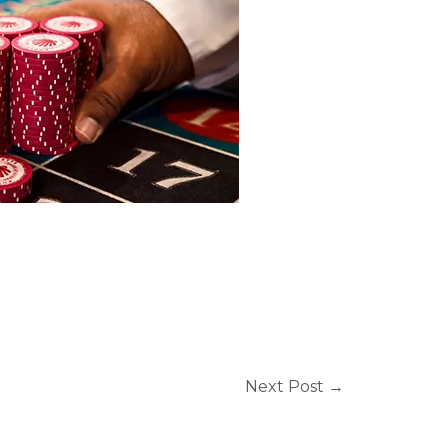
Next Post
→