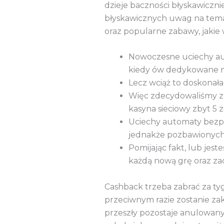
dzieje baczności błyskawicz
błyskawicznych uwag na temat 
oraz popularne zabawy, jakie 
Nowoczesne uciechy aut
kiedy ów dedykowane n
Lecz wciąż to doskonał
Więc zdecydowaliśmy za
kasyna sieciowy zbyt 5 
Uciechy automaty bezp
jednakże pozbawionych
Pomijając fakt, lub jes
każdą nową grę oraz zac
Cashback trzeba zabrać za tyg
przeciwnym razie zostanie zak
przeszły pozostaje anulowan