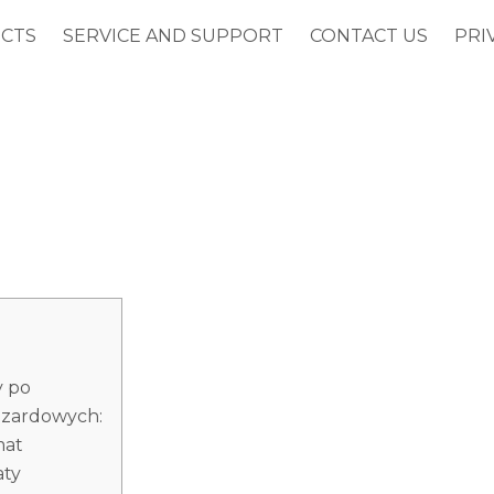
CTS
SERVICE AND SUPPORT
CONTACT US
PRI
y po
azardowych:
mat
aty