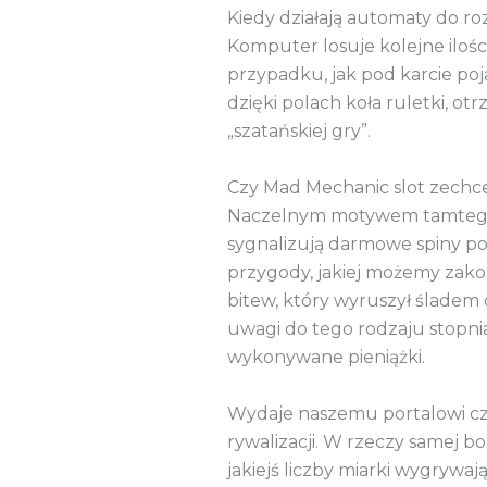
Kiedy działają automaty do ro
Komputer losuje kolejne ilośc
przypadku, jak pod karcie poj
dzięki polach koła ruletki, o
„szatańskiej gry”.
Czy Mad Mechanic slot zechce
Naczelnym motywem tamtego je
sygnalizują darmowe spiny po
przygody, jakiej możemy zako
bitew, który wyruszył śladem 
uwagi do tego rodzaju stopni
wykonywane pieniążki.
Wydaje naszemu portalowi czu
rywalizacji. W rzeczy samej 
jakiejś liczby miarki wygrywa