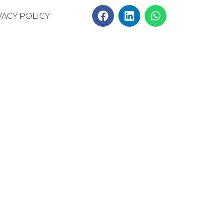
F
L
W
VACY POLICY
a
i
h
c
n
a
e
k
t
b
e
s
o
d
a
o
i
p
k
n
p