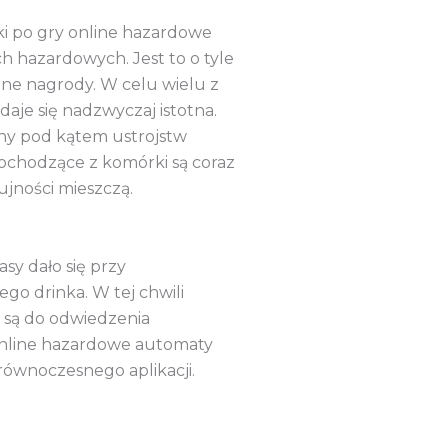
i po gry online hazardowe
 hazardowych. Jest to o tyle
nne nagrody. W celu wielu z
je się nadzwyczaj istotna.
any pod kątem ustrojstw
pochodzące z komórki są coraz
ujności mieszczą.
sy dało się przy
o drinka. W tej chwili
e są do odwiedzenia
 online hazardowe automaty
 równoczesnego aplikacji.