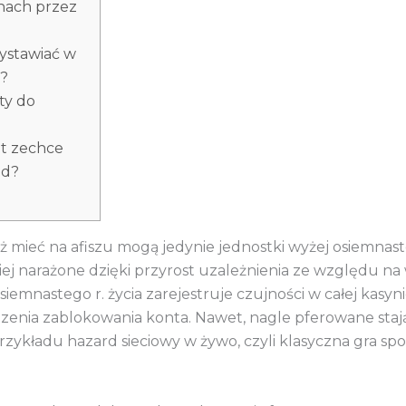
nach przez
ystawiać w
o?
ty do
ot zechce
ad?
eż mieć na afiszu mogą jedynie jednostki wyżej osiemnast
iej narażone dzięki przyrost uzależnienia ze względu na 
osiemnastego r. życia zarejestruje czujności w całej kasy
edzenia zablokowania konta.
Nawet, nagle pferowane stają 
rzykładu hazard sieciowy w żywo, czyli klasyczna gra sp