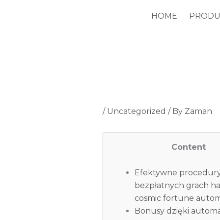
Skip
HOME
PRODU
to
content
/
Uncategorized
/ By
Zaman
Content
Efektywne procedur
bezpłatnych grach h
cosmic fortune auto
Bonusy dzięki autom